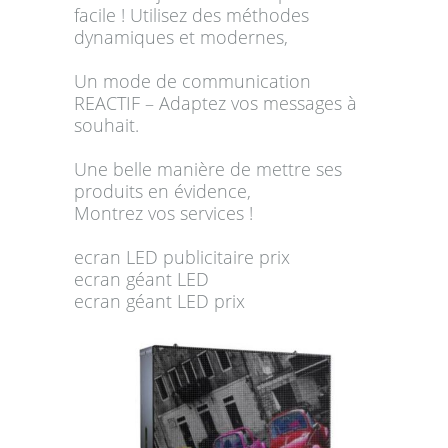
facile ! Utilisez des méthodes
dynamiques et modernes,
Un mode de communication
REACTIF – Adaptez vos messages à
souhait.
Une belle manière de mettre ses
produits en évidence,
Montrez vos services !
ecran LED publicitaire prix
ecran géant LED
ecran géant LED prix