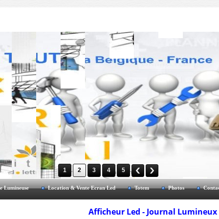
1
2
3
4
5
e Lumineuse
Location & Vente Ecran Led
Totem
Photos
Conta
Afficheur Led - Journal Lumineu