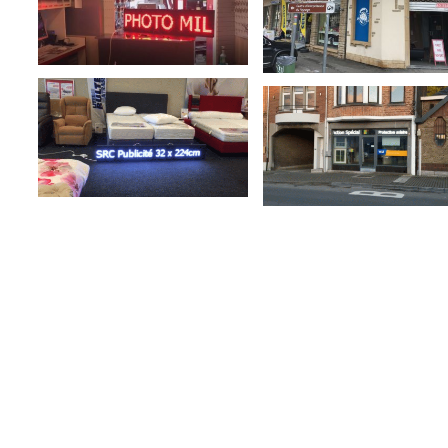
d france - belgique - luxembourg
ed m
onocouleur france - belgique - luxembourg
ed rouge france - belgique - luxembourg
ineux france - belgique - luxembourg
mineux monocouleur france - belgique - luxembourg
ineux rouge france - belgique - luxembou