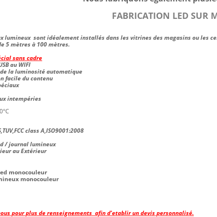
FABRICATION LED SUR 
ux lumineux
sont idéalement installés dans les vitrines des magasins ou les c
 de 5 mètres à 100 mètres.
cial sans cadre
USB au WIFI
 de la luminosité automatique
n facile du contenu
péciaux
aux intempéries
0°C
S,TUV,FCC class A,ISO9001:2008
ed / journal lumineux
ieur au Extérieur
Led monocouleur
umineux monocouleur
ous pour plus de renseignements afin d'etablir un devis personnalisé.