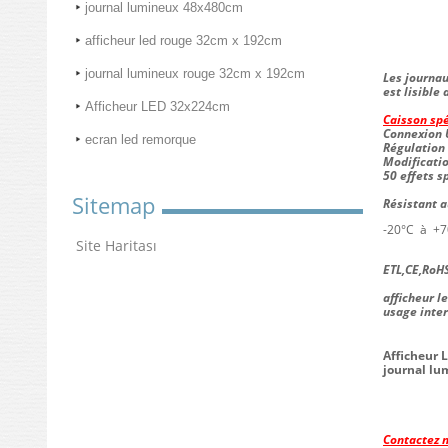
journal lumineux 48x480cm
afficheur led rouge 32cm x 192cm
journal lumineux rouge 32cm x 192cm
Les
journa
est lisible
Afficheur LED 32x224cm
Caisson spé
Connexion 
ecran led remorque
Régulation
Modificatio
50 effets s
Sitemap
Résistant 
-20°C à +7
Site Haritası
ETL,CE,RoH
afficheur l
usage inter
Afficheur 
journal l
Contactez n