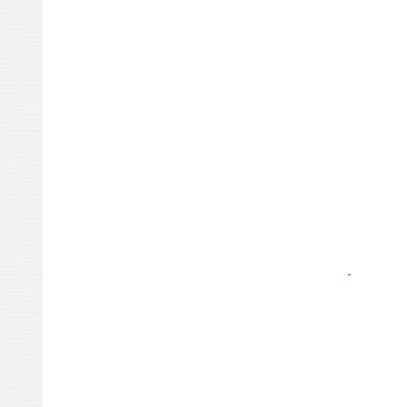
affcheur le
afficheur l
afficheur l
journal lum
journal lu
journal lum